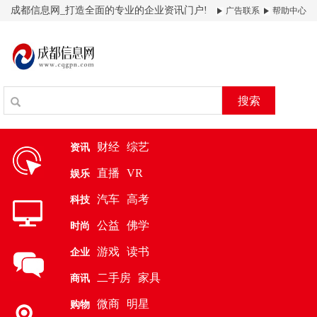
成都信息网_打造全面的专业的企业资讯门户!
广告联系
帮助中心
搜索
财经
综艺
资讯
直播
VR
娱乐
汽车
高考
科技
公益
佛学
时尚
游戏
读书
企业
二手房
家具
商讯
微商
明星
购物