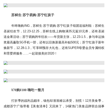
苏鲜生·苏宁易购·苏宁红孩子
年终嗨购ING，苏鲜生·苏宁易购·苏宁红孩子组团送福利啦：苏鲜生
圣诞狂欢节，12.23-12.25，苏鲜生线上购物满35元返10元券，还有圣诞
送金果活动；苏宁易购跨年狂欢——年货新主张，12.23-1.5，参与幸运抽
奖最高赢取5G手机一部，还有以旧换新最高补贴500元；苏宁红孩子新年
焕新节，12.28-1.3，可享88预存大礼包，还有SUPER母婴会员专属特权
和育婴师服务……一起迎接美好2020！
¥70购¥100 嗨吃一整月
打折季的战利品颇丰，钱包却渐渐难以承受，别慌！12月美食季，
成都苏宁广场带着【美食清单】又回来了，14家热门美食品牌联合搞事