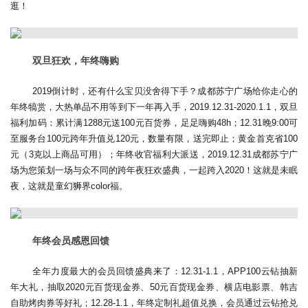
逛！
双旦狂欢，年终嗨购
2019倒计时，还有什么宝贝没舍得下手？成都苏宁广场给你走心的
年终犒赏，大热单品不用等到下一年再入手，2019.12.31-2020.1.1，双旦
福利加码：累计满1288元送100元百货券，足足嗨购48h；12.31晚9:00可
至服务台100元跨年升值兑120元，数量有限，送完即止；黄金首克省100
元（3克以上商品可用）；年终收官福利大派送，2019.12.31成都苏宁广
场为您策划一场与众不同的跨年夜狂欢盛典，一起跨入2020！这就是未眠
夜，这就是童幻狮界color福。
年终会员感恩回馈
全年力度最大的会员回馈盛典来了：12.31-1.1，APP100云钻抽新
年大礼，抽取2020元百货现金券、50元百货现金券、横店电影票、韩吉
自助烤肉券等好礼；12.28-1.1，年终定制礼超值兑换，会员通过云钻抢兑