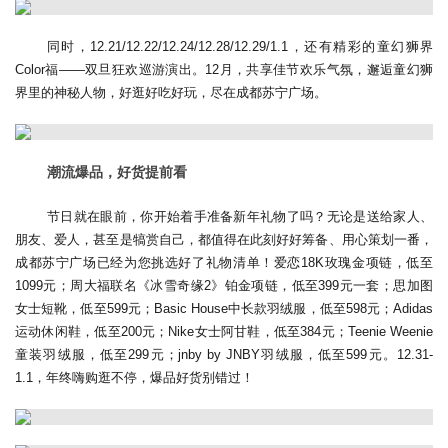
同时，12.21/12.22/12.24/12.28/12.29/1.1，还有精彩的童幻狮界
Color福——双旦狂欢巡游演出。12月，共享佳节欢乐气氛，邂逅童幻狮
界里的神秘人物，好逛好吃好玩，尽在成都苏宁广场。
潮流爆品，好货提前看
节日就在眼前，你开始着手准备新年礼物了吗？无论是送给家人、
朋友、爱人，甚至是犒赏自己，都值得在此刻好好筹备、用心策划一番，
成都苏宁广场已经为您挑选好了礼物清单！爱恋18K玫瑰金项链，低至
1099元；周大福联名《冰雪奇缘2》铂金项链，低至399元一套；思加图
女士短靴，低至599元；Basic House中长款羽绒服，低至598元；Adidas
运动休闲鞋，低至200元；Nike女士阿甘鞋，低至384元；Teenie Weenie
童装羽绒服，低至299元；jnby by JNBY羽绒服，低至599元。12.31-
1.1，年终嗨购逛不停，爆品好货别错过！