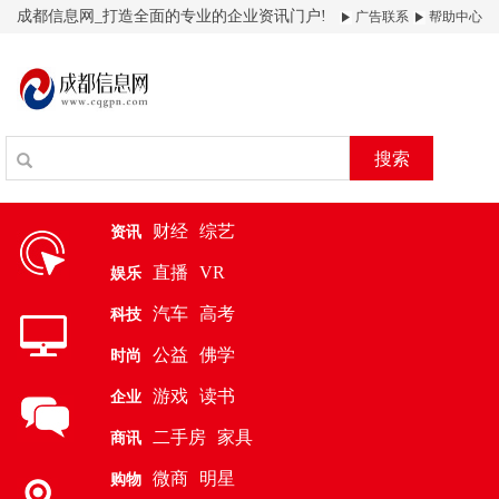
成都信息网_打造全面的专业的企业资讯门户!
广告联系
帮助中心
搜索
财经
综艺
资讯
直播
VR
娱乐
汽车
高考
科技
公益
佛学
时尚
游戏
读书
企业
二手房
家具
商讯
微商
明星
购物