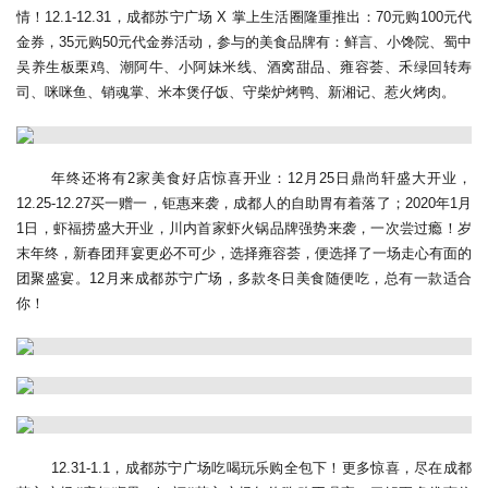
情！12.1-12.31，成都苏宁广场 X 掌上生活圈隆重推出：70元购100元代
金券，35元购50元代金券活动，参与的美食品牌有：鲜言、小馋院、蜀中
吴养生板栗鸡、潮阿牛、小阿妹米线、酒窝甜品、雍容荟、禾绿回转寿
司、咪咪鱼、销魂掌、米本煲仔饭、守柴炉烤鸭、新湘记、惹火烤肉。
年终还将有2家美食好店惊喜开业：12月25日鼎尚轩盛大开业，
12.25-12.27买一赠一，钜惠来袭，成都人的自助胃有着落了；2020年1月
1日，虾福捞盛大开业，川内首家虾火锅品牌强势来袭，一次尝过瘾！岁
末年终，新春团拜宴更必不可少，选择雍容荟，便选择了一场走心有面的
团聚盛宴。12月来成都苏宁广场，多款冬日美食随便吃，总有一款适合
你！
12.31-1.1，成都苏宁广场吃喝玩乐购全包下！更多惊喜，尽在成都