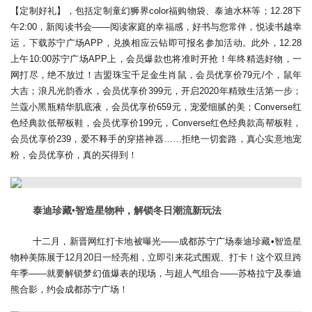
【定制好礼】，包括定制童幻狮界color福购物袋、泰迪水杯等；12.28下
午2:00，新阅读书会——阅读家庭的幸福感，好书与您常伴，悦读书越幸
运，下载苏宁广场APP，兑换相应云钻即可报名参加活动。此外，12.28
上午10:00苏宁广场APP上，会员爆款也将准时开抢！年终精选好物，一
网打尽，绝不放过！吉盟珠宝千足金生肖鼠，会员优享价79元/个，鼠年
大吉；浪凡光韵香水，会员优享价399元，开启2020年精致生活第一步；
兰蔻小黑瓶精华肌底液，会员优享价659元，宠爱细腻的美；Converse红
色经典款低帮板鞋，会员优享价199元，Converse红色经典款高帮板鞋，
会员优享价239，爱不释手的穿搭神器……拒绝一切套路，真心实意地宠
粉，会员优享价，真的买得到！
泰迪珍藏•智造星物种，解锁冬日潮流新玩法
十二月，新晋网红打卡地被曝光——成都苏宁广场泰迪珍藏•智造星
物种美陈展于12月20日一经亮相，立即引来花式围观、打卡！这个双旦跨
年季——就要解锁梦幻值爆表的现场，与超人气组合——苏格拉宁及泰迪
熊合影，约会成都苏宁广场！