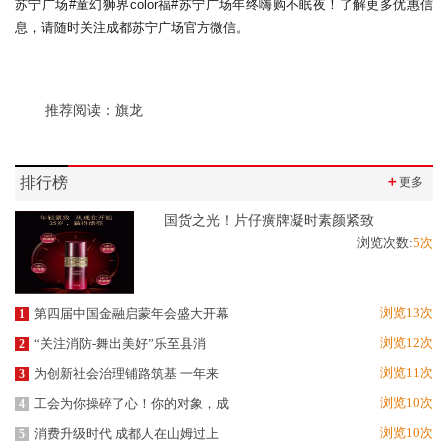
苏宁广场#童幻狮界color福#苏宁广场年终嗨购不眠夜！了解更多优惠信
息，请随时关注成都苏宁广场官方微信。
推荐阅读：
旗龙
排行榜
＋
更多
国货之光！片仔癀牌凝时素颜紧致
浏览次数:
5次
浏览13次
第四届中国金融启蒙年会盛大开幕
1
浏览12次
“关注消防-舞出美好”乐至县消
2
浏览11次
为创新社会治理铺路筑基 一年来
3
浏览10次
工会为你操碎了心！你的对象，成
4
浏览10次
消费升级时代 成都人在山姆过上
5