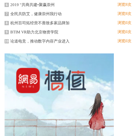
浏览9次
2019 “共商共建•聚赢崇州
6
浏览9次
全民共防艾，健康崇州我行动
7
浏览0次
杭州百司拓经营不善致多家品牌加
8
浏览0次
BTIM VR助力北京物资学院
9
浏览0次
论道电竞，推动数字内容产业进入
10