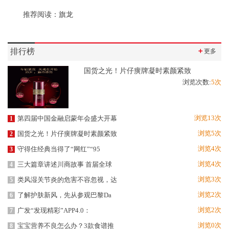
推荐阅读：
旗龙
排行榜
＋
更多
国货之光！片仔癀牌凝时素颜紧致
浏览次数:
5次
浏览13次
第四届中国金融启蒙年会盛大开幕
1
浏览5次
国货之光！片仔癀牌凝时素颜紧致
2
浏览4次
守得住经典当得了“网红”“95
3
浏览4次
三大篇章讲述川商故事 首届全球
4
浏览3次
类风湿关节炎的危害不容忽视，达
5
浏览2次
了解护肤新风，先从参观巴黎Da
6
浏览2次
广发“发现精彩”APP4.0：
7
浏览0次
宝宝营养不良怎么办？3款食谱推
8