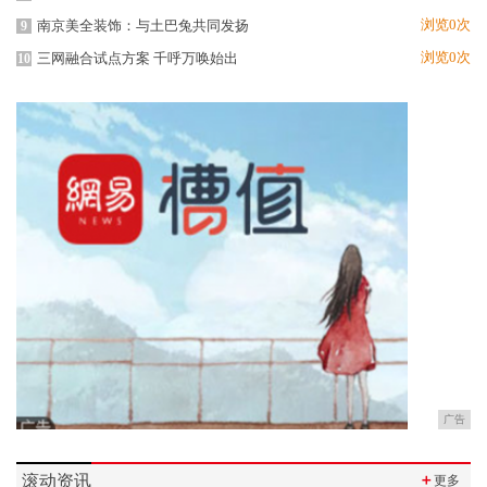
浏览0次
南京美全装饰：与土巴兔共同发扬
9
浏览0次
三网融合试点方案 千呼万唤始出
10
广告
滚动资讯
＋
更多