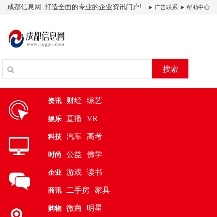
成都信息网_打造全面的专业的企业资讯门户!
广告联系
帮助中心
搜索
财经
综艺
资讯
直播
VR
娱乐
汽车
高考
科技
公益
佛学
时尚
游戏
读书
企业
二手房
家具
商讯
微商
明星
购物