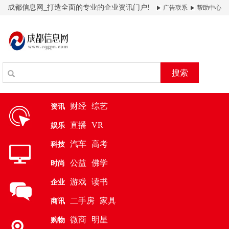
成都信息网_打造全面的专业的企业资讯门户!
广告联系
帮助中心
搜索
财经
综艺
资讯
直播
VR
娱乐
汽车
高考
科技
公益
佛学
时尚
游戏
读书
企业
二手房
家具
商讯
微商
明星
购物