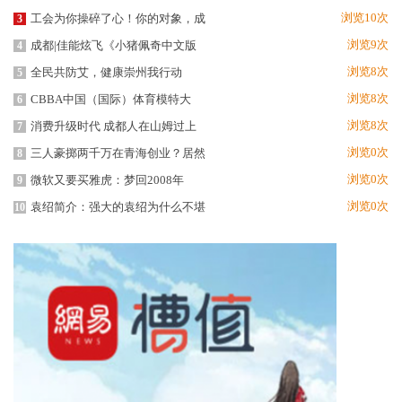
浏览10次
工会为你操碎了心！你的对象，成
3
浏览9次
成都|佳能炫飞《小猪佩奇中文版
4
浏览8次
全民共防艾，健康崇州我行动
5
浏览8次
CBBA中国（国际）体育模特大
6
浏览8次
消费升级时代 成都人在山姆过上
7
浏览0次
三人豪掷两千万在青海创业？居然
8
浏览0次
微软又要买雅虎：梦回2008年
9
浏览0次
袁绍简介：强大的袁绍为什么不堪
10