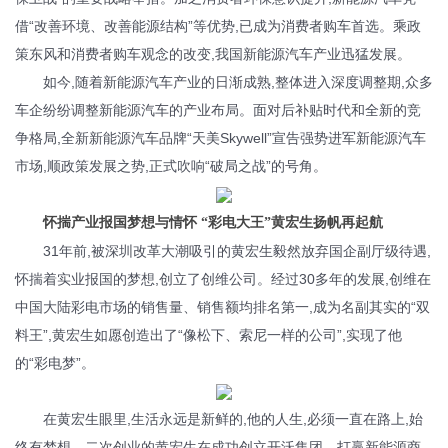
借“改善环境、改善能源结构”等优势,已成为消费者购车首选。乘政
策东风和消费者购车观念的改变,我国新能源汽车产业迅猛发展。
如今,随着新能源汽车产业的日渐成熟,整体进入深度调整期,众多
车企纷纷调整新能源汽车的产业布局。面对后补贴时代和全新的竞
争格局,全新新能源汽车品牌“天美Skywell”宣告强势进军新能源汽车
市场,顺政策发展之势,正式吹响“破局之战”的号角。
怀揣产业报国梦想与情怀 “彩电大王”黄宏生扬帆再起航
31年前,被深圳改革大潮吸引的黄宏生毅然放弃国企副厅级待遇,
怀揣着实业报国的梦想,创立了创维公司。经过30多年的发展,创维在
中国大陆彩电市场的销售量、销售额均排名第一,成为名副其实的“双
料王”,黄宏生如愿创造出了“像松下、索尼一样的公司”,实现了他
的“彩电梦”。
在黄宏生眼里,生活永远是新鲜的,他的人生,必须一直在路上,始
终有梦想。二次创业的黄宏生在成功创立开沃集团、打赢新能源商