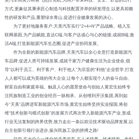
美汽车用实力和勇气抢占先机,为用户带来科技、安全、舒适的出行
方式;更象征其秉承匠心制造与科技配置并举的研发理念,以更具前瞻
性的研发和产品,重塑绿水青山,促进行业健康发展的决心。
为了更好地服务客户,天美汽车实行“2+4+N”产品战略。植入互
联网基因,为产品赋能,直达C端,与客户达成心与心的链接;成就B端,激
活A端,打造新能源汽车生态圈,促进产业协同发展。
作为全新的新能源汽车品牌,天美汽车以全心全意打造新能源汽
车品牌,促进人类可持续发展,成就千家万户健康生活为企业使命,倡
导“以利于员工、利于客户、利于他人”为宗旨的“利他”企业哲学,打造
人人都可以成为英雄的伟大企业,让每个人都实现个人的奋斗自由、
财富自由和家庭幸福。触及人心的愿景使命与创始人黄宏生始终专
注民族制造工业的创业经历一脉相承。从创维到开沃集团,再到如
今“天美”品牌进军新能源汽车市场,黄宏生始终坚持实业报国,将创
维“技术创新与模式创新”的发展方式再次带入新能源汽车产业,形成
行业无法复制的跨界优势,致力走出一条以前沿技术驱动品牌发展,以
自主创新引领行业进步,振兴民族工业的拼搏之路!