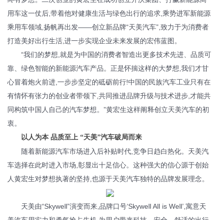
用车这一仗后,带着他对健康生活与绿色出行的追求,乘势进军新能源
乘用车领域,扬帆再出发——创立新品牌“天美汽车”,致力于为消费者
打造美好出行生活,进一步实现企业未来发展的宏伟蓝图。
“我们的梦想,就是为中国的消费者智造出更多技术先进、品质可
靠、绿色智能的新能源汽车产品。正是怀揣这样的大梦想,我们才甘
心冒着炮火前进,一步步坚定的砥砺前行!中国的民族汽车工业只有在
有情怀有张力的创业者带领下,共同推进品牌升级与技术进步,才能共
同构筑中国人自己的汽车梦想。”黄宏生这样阐释创立天美汽车的初
衷。
以人为本 品质至上 “天美”汽车破局而来
随着新能源汽车市场进入后补贴时代,竞争日趋白热化。天美汽
车选择在此时进入市场,彰显出十足信心。这种强大的信心源于创始
人黄宏生对梦想执著的坚持,也源于天美汽车独特的品牌发展理念。
天美由“Skywell”演变而来,品牌口号‘Skywell All is Well’,寓意天