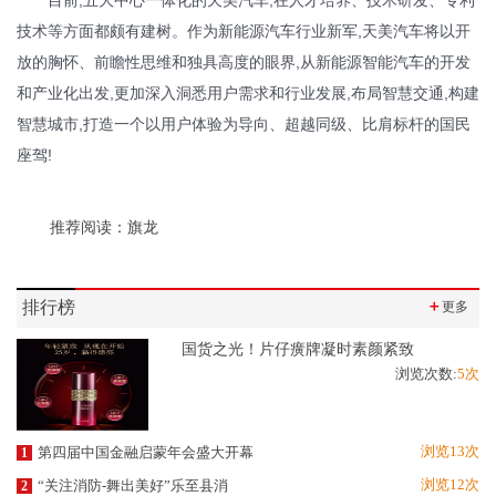
目前,五大中心一体化的天美汽车,在人才培养、技术研发、专利
技术等方面都颇有建树。作为新能源汽车行业新军,天美汽车将以开
放的胸怀、前瞻性思维和独具高度的眼界,从新能源智能汽车的开发
和产业化出发,更加深入洞悉用户需求和行业发展,布局智慧交通,构建
智慧城市,打造一个以用户体验为导向、超越同级、比肩标杆的国民
座驾!
推荐阅读：
旗龙
排行榜
＋
更多
国货之光！片仔癀牌凝时素颜紧致
浏览次数:
5次
浏览13次
第四届中国金融启蒙年会盛大开幕
1
浏览12次
“关注消防-舞出美好”乐至县消
2