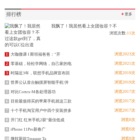
排行榜
＋
更多
我飘了！我居然看上女团妆容？不
浏览次数:
11次
浏览2023次
大咖微课 I 斯坦福爸爸：“开
1
浏览2021次
零基础，轻松学网络，自己家的电
2
浏览2019次
时隔近3年，联想手机品牌宣布回
3
浏览2019次
世界公认首台触摸屏智能手机!并
4
浏览2017次
对比Cortex-M各处理器功
5
浏览2017次
目前最值得买的苹果手机就这三款
6
浏览2017次
十个手机淘宝用户中四个安装拼多
7
浏览0次
开门红 红米手机2获“最佳低成
8
浏览0次
iPhone 11Pro新春广
9
浏览0次
微软新款Treasure Ta
10