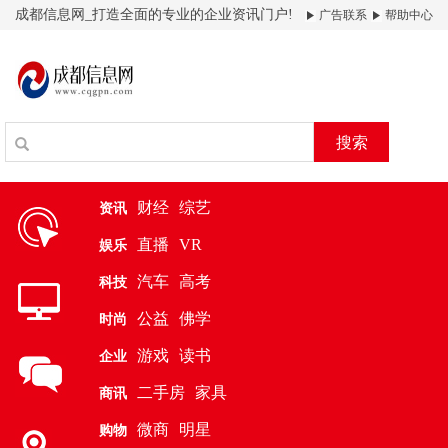
成都信息网_打造全面的专业的企业资讯门户!
广告联系
帮助中心
搜索
财经
综艺
资讯
直播
VR
娱乐
汽车
高考
科技
公益
佛学
时尚
游戏
读书
企业
二手房
家具
商讯
微商
明星
购物