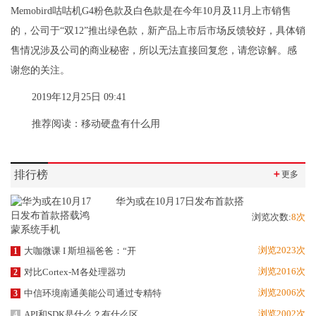
Memobird咕咕机G4粉色款及白色款是在今年10月及11月上市销售
的，公司于“双12”推出绿色款，新产品上市后市场反馈较好，具体销
售情况涉及公司的商业秘密，所以无法直接回复您，请您谅解。感
谢您的关注。
2019年12月25日 09:41
推荐阅读：
移动硬盘有什么用
排行榜
＋
更多
华为或在10月17日发布首款搭
浏览次数:
8次
浏览2023次
大咖微课 I 斯坦福爸爸：“开
1
浏览2016次
对比Cortex-M各处理器功
2
浏览2006次
中信环境南通美能公司通过专精特
3
浏览2002次
API和SDK是什么？有什么区
4