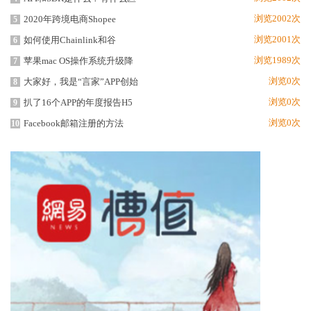
浏览2002次
2020年跨境电商Shopee
5
浏览2001次
如何使用Chainlink和谷
6
浏览1989次
苹果mac OS操作系统升级降
7
浏览0次
大家好，我是“言家”APP创始
8
浏览0次
扒了16个APP的年度报告H5
9
浏览0次
Facebook邮箱注册的方法
10