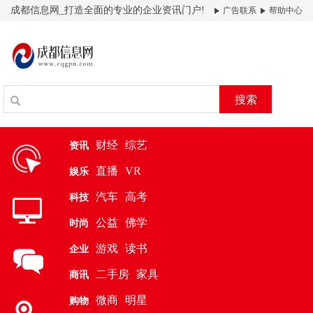
成都信息网_打造全面的专业的企业资讯门户!
广告联系
帮助中心
搜索
财经
综艺
资讯
直播
VR
娱乐
汽车
高考
科技
公益
佛学
时尚
游戏
读书
企业
二手房
家具
商讯
微商
明星
购物