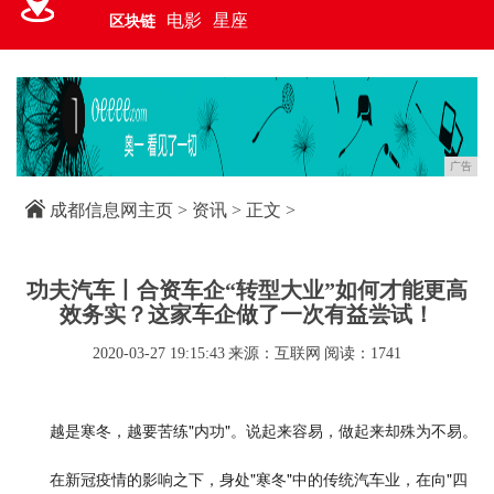
电影
星座
区块链
广告
成都信息网主页
>
资讯
> 正文 >
功夫汽车丨合资车企“转型大业”如何才能更高
效务实？这家车企做了一次有益尝试！
2020-03-27 19:15:43
来源：互联网
阅读：1741
越是寒冬，越要苦练"内功"。说起来容易，做起来却殊为不易。
在新冠疫情的影响之下，身处"寒冬"中的传统汽车业，在向"四