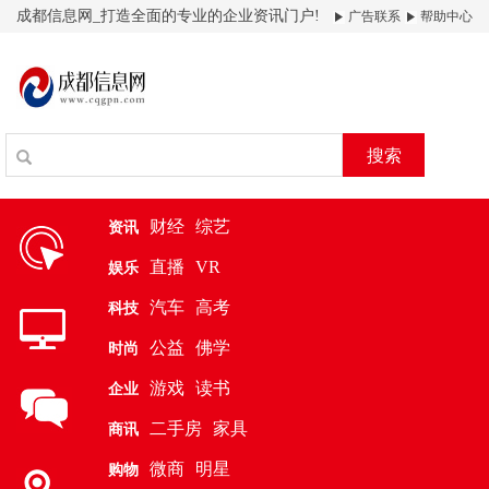
成都信息网_打造全面的专业的企业资讯门户!
广告联系
帮助中心
搜索
财经
综艺
资讯
直播
VR
娱乐
汽车
高考
科技
公益
佛学
时尚
游戏
读书
企业
二手房
家具
商讯
微商
明星
购物