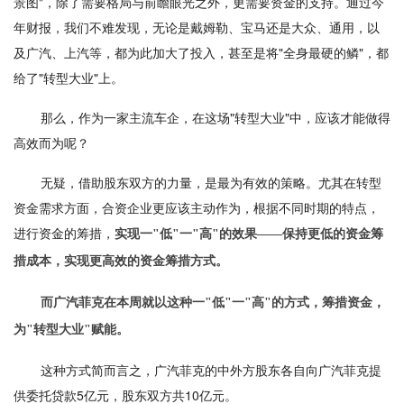
景图"，除了需要格局与前瞻眼光之外，更需要资金的支持。通过今
年财报，我们不难发现，无论是戴姆勒、宝马还是大众、通用，以
及广汽、上汽等，都为此加大了投入，甚至是将"全身最硬的鳞"，都
给了"转型大业"上。
那么，作为一家主流车企，在这场"转型大业"中，应该才能做得
高效而为呢？
无疑，借助股东双方的力量，是最为有效的策略。尤其在转型
资金需求方面，合资企业更应该主动作为，根据不同时期的特点，
进行资金的筹措，
实现一"低"一"高"的效果——保持更低的资金筹
措成本，实现更高效的资金筹措方式。
而广汽菲克在本周就以这种一"低"一"高"的方式，筹措资金，
为"转型大业"赋能。
这种方式简而言之，广汽菲克的中外方股东各自向广汽菲克提
供委托贷款5亿元，股东双方共10亿元。