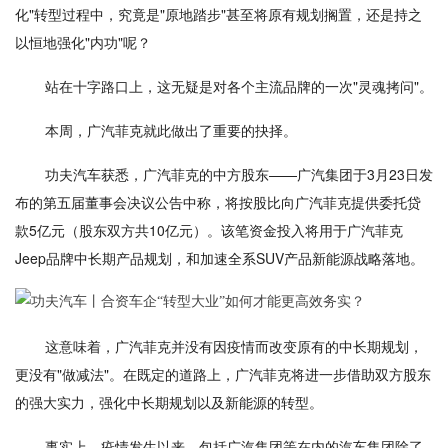
化"转型过程中，究竟是"原地踏步"甚至将原有规划搁置，还是持之
以恒地强化"内功"呢？
站在十字路口上，这无疑是对各个主流品牌的一次"灵魂拷问"。
本周，广汽菲克就此做出了重要的抉择。
功夫汽车获悉，广汽菲克的中方股东——广汽集团于3月23日发
布的第五届董事会决议公告中称，将按股比向广汽菲克提供委托贷
款5亿元（股东双方共10亿元）。该笔资金投入将用于广汽菲克
Jeep品牌中长期产品规划，和加速全系SUV产品新能源战略落地。
这意味着，广汽菲克并没有因疫情而改变原有的中长期规划，
更没有"做减法"。在既定的道路上，广汽菲克将进一步借助双方股东
的强大实力，强化中长期规划以及新能源的转型。
事实上，疫情发生以来，包括广汽集团等在内的汽车集团除了