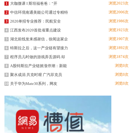
浏览2023次
大咖微课 I 斯坦福爸爸：“开
1
浏览2006次
中信环境南通美能公司通过专精特
2
浏览1986次
2020单招专业推荐：民航安全
3
浏览1923次
江西发布2020首批省重点建设
4
浏览1907次
湖北前线发来感谢信，徐闻这家企
5
浏览1892次
特斯拉之后，这一产业链有望接力
6
浏览1874次
程序员儿时做的游戏弄丢源码 却
7
浏览0次
A股特斯拉产业链掀涨停潮：新能
8
浏览0次
聚水成涓 共克时艰 广汽菲克员
9
浏览0次
关于华为Mate30系列，网友
10