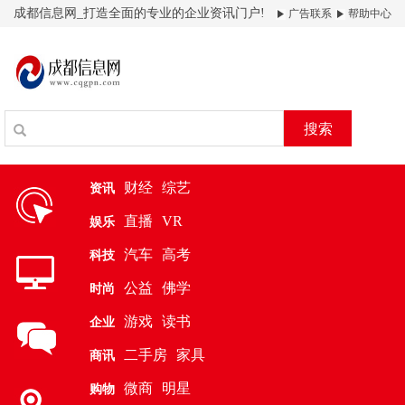
成都信息网_打造全面的专业的企业资讯门户!
广告联系
帮助中心
搜索
财经
综艺
资讯
直播
VR
娱乐
汽车
高考
科技
公益
佛学
时尚
游戏
读书
企业
二手房
家具
商讯
微商
明星
购物