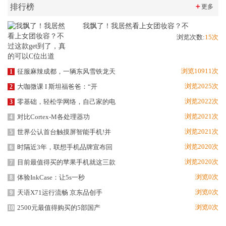
排行榜
＋
更多
我飘了！我居然看上女团妆容？不
浏览次数:
15次
浏览10911次
征服麻辣成都，一辆东风雪铁龙天
1
浏览2025次
大咖微课 I 斯坦福爸爸：“开
2
浏览2022次
零基础，轻松学网络，自己家的电
3
浏览2021次
对比Cortex-M各处理器功
4
浏览2021次
世界公认首台触摸屏智能手机!并
5
浏览2020次
时隔近3年，联想手机品牌宣布回
6
浏览2020次
目前最值得买的苹果手机就这三款
7
浏览0次
体验InkCase：让5s一秒
8
浏览0次
天语X71运行流畅 京东品创手
9
浏览0次
2500元最值得购买的5部国产
10