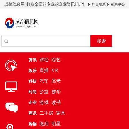
成都信息网_打造全面的专业的企业资讯门户!
广告联系
帮助中心
搜索
财经
综艺
资讯
直播
VR
娱乐
汽车
高考
科技
公益
佛学
时尚
游戏
读书
企业
二手房
家具
商讯
微商
明星
购物